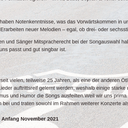
 haben Notenkenntnisse, was das Vorwärtskommen in uns
rarbeiten neuer Melodien – egal, ob drei- oder sechssti
nen und Sänger Mitspracherecht bei der Songauswahl h
uns passt und gut singbar ist.
eit vielen, teilweise 25 Jahren, als eine der anderen Ö
Lieder auftrittsreif gelernt werden, weshalb einige stark
mus und Humor die Songs ausfeilten.Weil wir uns prima v
on bei und traten sowohl im Rahmen weiterer Konzerte al
g Anfang November 2021