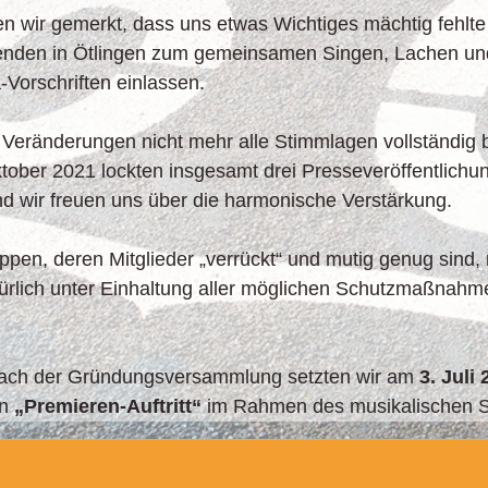
n wir gemerkt, dass uns etwas Wichtiges mächtig fehlte
enden in Ötlingen zum gemeinsamen Singen, Lachen un
-Vorschriften einlassen.
 Veränderungen nicht mehr alle Stimmlagen vollständig 
tober 2021 lockten insgesamt drei Presseveröffentlich
nd wir freuen uns über die harmonische Verstärkung.
pen, deren Mitglieder „verrückt“ und mutig genug sind,
ürlich unter Einhaltung aller möglichen Schutzmaßnahm
nach der Gründungsversammlung setzten wir am
3. Juli
en
„Premieren-Auftritt“
im Rahmen des musikalischen S