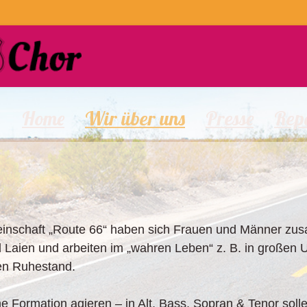
Home
Wir über uns
Presse
Repe
meinschaft „Route 66“ haben sich Frauen und Männer 
 Laien und arbeiten im „wahren Leben“ z. B. in großen
en Ruhestand.
e Formation agieren – in Alt, Bass, Sopran & Tenor solle