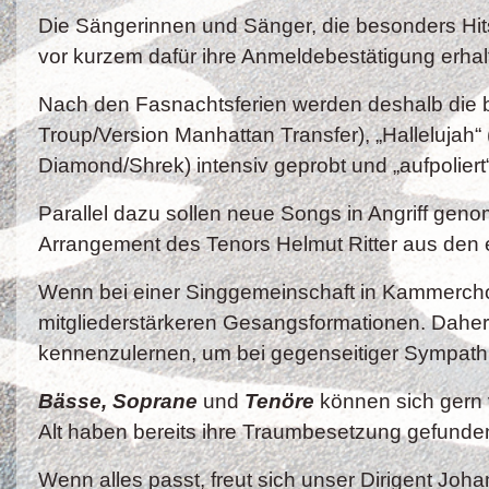
Die Sängerinnen und Sänger, die besonders Hit
vor kurzem dafür ihre Anmeldebestätigung erha
Nach den Fasnachtsferien werden deshalb die b
Troup/Version Manhattan Transfer), „Hallelujah“ 
Diamond/Shrek) intensiv geprobt und „aufpoliert
Parallel dazu sollen neue Songs in Angriff genom
Arrangement des Tenors Helmut Ritter aus den
Wenn bei einer Singgemeinschaft in Kammerchor
mitgliederstärkeren Gesangsformationen. Daher 
kennenzulernen, um bei gegenseitiger Sympath
Bässe, Soprane
und
Tenöre
können sich gern
Alt haben bereits ihre Traumbeset­zung gefunde
Wenn alles passt, freut sich unser Dirigent Jo